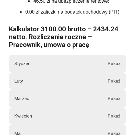
46.50 zł na ubezpieczenie rentowe;
0.00 zł zaliczki na podatek dochodowy (PIT).
Kalkulator 3100.00 brutto – 2434.24
netto. Rozliczenie roczne –
Pracownik, umowa o pracę
Styczeń
M
Luty
3100.00
i
e
Marzec
s
3100.00
i
Kwiecień
ą
3100.00
2434.24
c
Maj