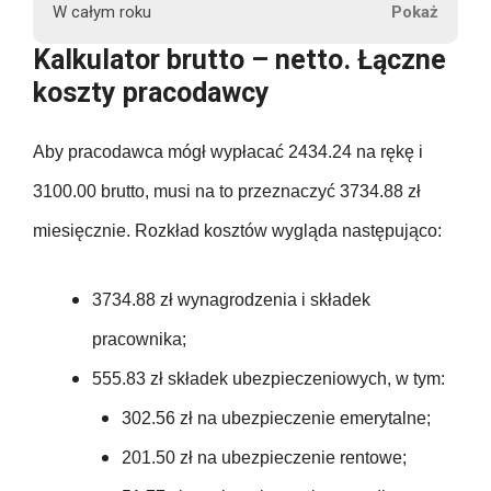
r
75.95
W całym roku
u
665.76
3100.00
302.56
2434.24
Kalkulator brutto – netto. Łączne
240.75
t
75.95
koszty pracodawcy
t
665.76
37200.00
302.56
2434.24
o
240.75
75.95
Aby pracodawca mógł wypłacać 2434.24 na rękę i
46.50
665.76
302.56
2434.24
240.75
3100.00 brutto, musi na to przeznaczyć 3734.88 zł
75.95
46.50
665.76
miesięcznie. Rozkład kosztów wygląda następująco:
P
302.56
29210.88
240.75
e
75.95
46.50
665.76
0.00
n
3734.88 zł wynagrodzenia i składek
302.56
240.75
s
75.95
pracownika;
46.50
7989.12
j
0.00
302.56
240.75
555.83 zł składek ubezpieczeniowych, w tym:
a
75.95
46.50
n
302.56 zł na ubezpieczenie emerytalne;
0.00
302.56
240.75
e
75.95
201.50 zł na ubezpieczenie rentowe;
46.50
t
0.00