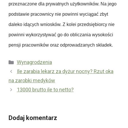
p
przeznaczone dla prywatnych użytkowników. Na jego
d
i
podstawie pracownicy nie powinni wyciągać zbyt
a
e
w
c
daleko idących wniosków. Z kolei przedsiębiorcy nie
c
z
powinni wykorzystywać go do obliczania wysokości
y
e
pensji pracowników oraz odprowadzanych składek.
n
i
Kategorie
Wynagrodzenia
a
U
Ile zarabia lekarz za dyżur nocny? Rzut oka
c
b
na zarobki medyków
h
e
o
13000 brutto ile to netto?
z
r
p
o
i
b
e
Dodaj komentarz
o
c