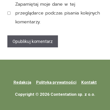
z
Zapamiętaj moje dane w tej
a
p
r
przeglądarce podczas pisania kolejnych
i
e
e
komentarzy.
n
c
t
z
o
e
w
n
e
i
a
e
m
Z
Redakcja
Polityka prywatności
Kontakt
e
a
r
l
Copyright © 2026 Contentation sp. z o.o.
y
i
t
c