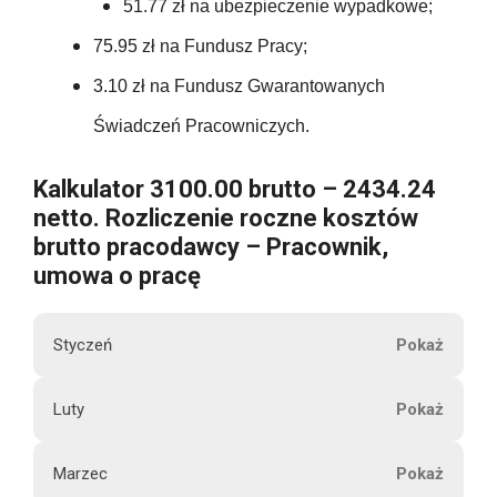
3630.72
51.77 zł na ubezpieczenie wypadkowe;
240.75
t
75.95
46.50
75.95 zł na Fundusz Pracy;
o
0.00
240.75
3.10 zł na Fundusz Gwarantowanych
75.95
46.50
0.00
Świadczeń Pracowniczych.
2889.00
75.95
U
46.50
Kalkulator 3100.00 brutto – 2434.24
0.00
b
netto. Rozliczenie roczne kosztów
75.95
e
46.50
brutto pracodawcy – Pracownik,
0.00
z
umowa o pracę
p
911.40
46.50
0.00
i
Styczeń
e
46.50
c
0.00
M
Luty
z
558.00
3100.00
i
e
0.00
e
n
Marzec
s