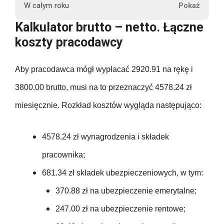
r
93.10
W całym roku
u
816.09
3800.00
370.88
2920.91
Kalkulator brutto – netto. Łączne
295.11
t
93.10
koszty pracodawcy
t
816.09
45600.00
370.88
2920.91
o
295.11
93.10
Aby pracodawca mógł wypłacać 2920.91 na rękę i
57.00
816.09
370.88
2920.91
295.11
3800.00 brutto, musi na to przeznaczyć 4578.24 zł
93.10
57.00
816.09
miesięcznie. Rozkład kosztów wygląda następująco:
P
370.88
35050.92
295.11
e
93.10
57.00
816.09
63.00
n
4578.24 zł wynagrodzenia i składek
370.88
295.11
s
93.10
pracownika;
57.00
9793.08
j
63.00
370.88
295.11
681.34 zł składek ubezpieczeniowych, w tym:
a
93.10
57.00
n
370.88 zł na ubezpieczenie emerytalne;
63.00
370.88
295.11
e
93.10
247.00 zł na ubezpieczenie rentowe;
57.00
t
63.00