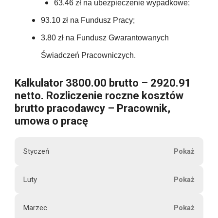
4450.56
63.46 zł na ubezpieczenie wypadkowe;
295.11
t
93.10
57.00
93.10 zł na Fundusz Pracy;
o
63.00
295.11
3.80 zł na Fundusz Gwarantowanych
93.10
57.00
63.00
Świadczeń Pracowniczych.
3541.32
93.10
U
57.00
Kalkulator 3800.00 brutto – 2920.91
63.00
b
netto. Rozliczenie roczne kosztów
93.10
e
57.00
brutto pracodawcy – Pracownik,
63.00
z
umowa o pracę
p
1117.20
57.00
63.00
i
Styczeń
e
57.00
c
63.00
M
Luty
z
684.00
3800.00
i
e
63.00
e
n
Marzec
s