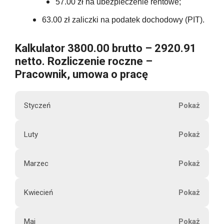
57.00 zł na ubezpieczenie rentowe;
63.00 zł zaliczki na podatek dochodowy (PIT).
Kalkulator 3800.00 brutto – 2920.91
netto. Rozliczenie roczne –
Pracownik, umowa o pracę
Styczeń
M
Luty
3800.00
i
e
Marzec
s
3800.00
i
Kwiecień
ą
3800.00
2920.91
c
Maj