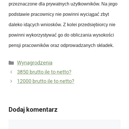
p
przeznaczone dla prywatnych użytkowników. Na jego
d
i
podstawie pracownicy nie powinni wyciągać zbyt
a
e
w
c
daleko idących wniosków. Z kolei przedsiębiorcy nie
c
z
powinni wykorzystywać go do obliczania wysokości
y
e
pensji pracowników oraz odprowadzanych składek.
n
i
Kategorie
Wynagrodzenia
a
U
3850 brutto ile to netto?
c
b
12000 brutto ile to netto?
h
e
o
z
r
p
o
i
Dodaj komentarz
b
e
o
Komentarz
c