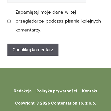
z
internetowa
a
p
Zapamiętaj moje dane w tej
r
i
e
przeglądarce podczas pisania kolejnych
e
n
c
komentarzy.
t
z
o
e
w
n
e
i
a
e
m
Z
e
a
r
Redakcja
Polityka prywatności
Kontakt
l
y
i
Copyright © 2026 Contentation sp. z o.o.
t
c