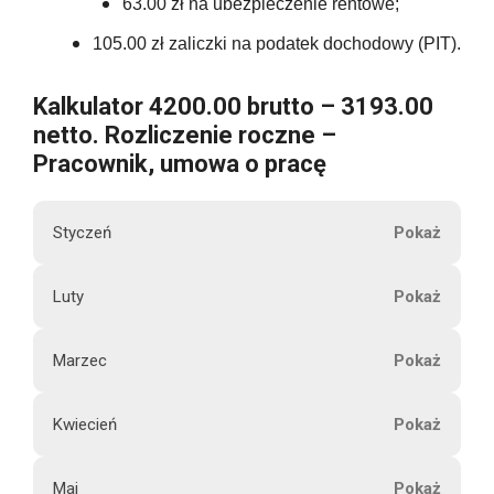
63.00 zł na ubezpieczenie rentowe;
105.00 zł zaliczki na podatek dochodowy (PIT).
Kalkulator 4200.00 brutto – 3193.00
netto. Rozliczenie roczne –
Pracownik, umowa o pracę
Styczeń
M
Luty
4200.00
i
e
Marzec
s
4200.00
i
Kwiecień
ą
4200.00
3193.00
c
Maj