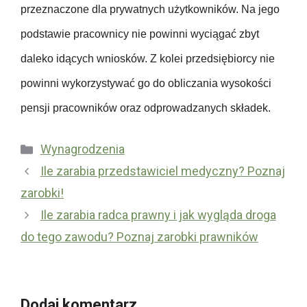
p
przeznaczone dla prywatnych użytkowników. Na jego
d
i
podstawie pracownicy nie powinni wyciągać zbyt
a
e
w
c
daleko idących wniosków. Z kolei przedsiębiorcy nie
c
z
powinni wykorzystywać go do obliczania wysokości
y
e
pensji pracowników oraz odprowadzanych składek.
n
i
Kategorie
Wynagrodzenia
a
U
Ile zarabia przedstawiciel medyczny? Poznaj
c
b
zarobki!
h
e
o
Ile zarabia radca prawny i jak wygląda droga
z
r
do tego zawodu? Poznaj zarobki prawników
p
o
i
b
e
o
c
Dodaj komentarz