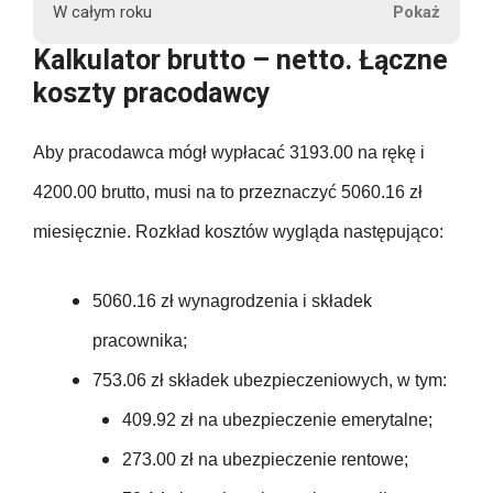
r
102.90
W całym roku
u
902.00
4200.00
409.92
3193.00
Kalkulator brutto – netto. Łączne
326.18
t
102.90
koszty pracodawcy
t
902.00
50400.00
409.92
3193.00
o
326.18
102.90
Aby pracodawca mógł wypłacać 3193.00 na rękę i
63.00
902.00
409.92
3193.00
326.18
4200.00 brutto, musi na to przeznaczyć 5060.16 zł
102.90
63.00
902.00
miesięcznie. Rozkład kosztów wygląda następująco:
P
409.92
38316.00
326.18
e
102.90
63.00
902.00
105.00
n
5060.16 zł wynagrodzenia i składek
409.92
326.18
s
102.90
pracownika;
63.00
10824.00
j
105.00
409.92
326.18
753.06 zł składek ubezpieczeniowych, w tym:
a
102.90
63.00
n
409.92 zł na ubezpieczenie emerytalne;
105.00
409.92
326.18
e
102.90
273.00 zł na ubezpieczenie rentowe;
63.00
t
105.00