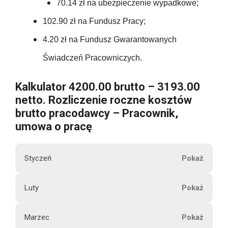
4919.04
70.14 zł na ubezpieczenie wypadkowe;
326.18
t
102.90
63.00
102.90 zł na Fundusz Pracy;
o
105.00
326.18
4.20 zł na Fundusz Gwarantowanych
102.90
63.00
105.00
Świadczeń Pracowniczych.
3914.16
102.90
U
63.00
Kalkulator 4200.00 brutto – 3193.00
105.00
b
netto. Rozliczenie roczne kosztów
102.90
e
63.00
brutto pracodawcy – Pracownik,
105.00
z
umowa o pracę
p
1234.80
63.00
105.00
i
Styczeń
e
63.00
c
105.00
M
Luty
z
756.00
4200.00
i
e
105.00
e
n
Marzec
s