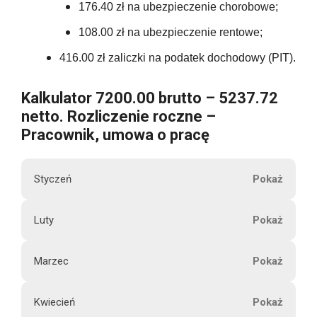
176.40 zł na ubezpieczenie chorobowe;
108.00 zł na ubezpieczenie rentowe;
416.00 zł zaliczki na podatek dochodowy (PIT).
Kalkulator 7200.00 brutto – 5237.72
netto. Rozliczenie roczne –
Pracownik, umowa o pracę
Styczeń
M
Luty
7200.00
i
e
Marzec
s
7200.00
i
Kwiecień
ą