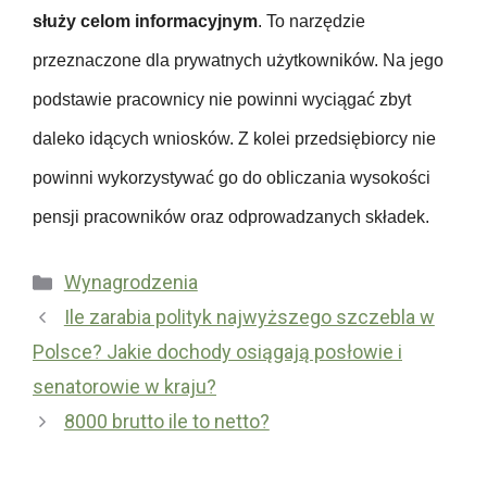
c
z
służy celom informacyjnym
. To narzędzie
o
p
przeznaczone dla prywatnych użytkowników. Na jego
d
i
podstawie pracownicy nie powinni wyciągać zbyt
a
e
w
c
daleko idących wniosków. Z kolei przedsiębiorcy nie
c
z
powinni wykorzystywać go do obliczania wysokości
y
e
pensji pracowników oraz odprowadzanych składek.
n
i
Kategorie
Wynagrodzenia
a
U
Ile zarabia polityk najwyższego szczebla w
c
b
Polsce? Jakie dochody osiągają posłowie i
h
e
o
senatorowie w kraju?
z
r
8000 brutto ile to netto?
p
o
i
b
e