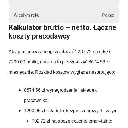
1546.28
b
7200.00
702.72
5237.72
559.16
r
176.40
W całym roku
u
1546.28
7200.00
702.72
5237.72
Kalkulator brutto – netto. Łączne
559.16
t
176.40
koszty pracodawcy
t
1546.28
86400.00
702.72
5237.72
o
559.16
176.40
Aby pracodawca mógł wypłacać 5237.72 na rękę i
108.00
1546.28
702.72
5237.72
559.16
7200.00 brutto, musi na to przeznaczyć 8674.56 zł
176.40
108.00
1546.28
miesięcznie. Rozkład kosztów wygląda następująco:
P
702.72
62852.64
559.16
e
176.40
108.00
1546.28
416.00
n
8674.56 zł wynagrodzenia i składek
702.72
559.16
s
176.40
pracownika;
108.00
18555.36
j
416.00
702.72
559.16
1290.96 zł składek ubezpieczeniowych, w tym:
a
176.40
108.00
n
702.72 zł na ubezpieczenie emerytalne;
416.00
702.72
559.16