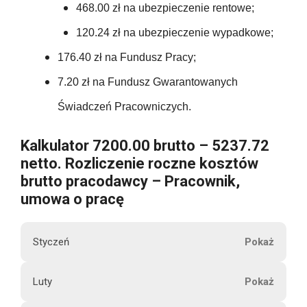
e
176.40
468.00 zł na ubezpieczenie rentowe;
108.00
t
416.00
8432.64
120.24 zł na ubezpieczenie wypadkowe;
559.16
t
176.40
108.00
176.40 zł na Fundusz Pracy;
o
416.00
559.16
7.20 zł na Fundusz Gwarantowanych
176.40
108.00
416.00
Świadczeń Pracowniczych.
6709.92
176.40
U
108.00
Kalkulator 7200.00 brutto – 5237.72
416.00
b
netto. Rozliczenie roczne kosztów
176.40
e
108.00
brutto pracodawcy – Pracownik,
416.00
z
umowa o pracę
p
2116.80
108.00
416.00
i
Styczeń
e
108.00
c
416.00
M
Luty
z
1296.00
7200.00
i
e
416.00