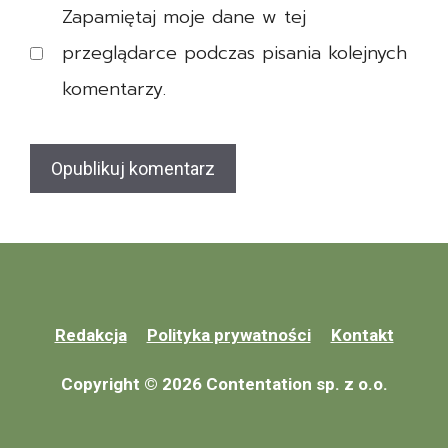
z
Zapamiętaj moje dane w tej
a
p
r
przeglądarce podczas pisania kolejnych
i
e
e
komentarzy.
n
c
t
z
o
e
w
n
e
i
a
e
m
Z
Redakcja
Polityka prywatności
Kontakt
e
a
r
l
Copyright © 2026 Contentation sp. z o.o.
y
i
t
c