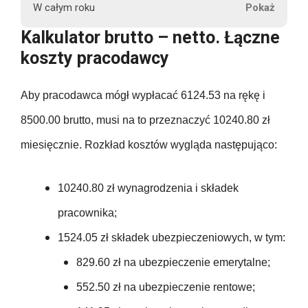
r
208.25
W całym roku
u
1825.47
8500.00
829.60
6124.53
Kalkulator brutto – netto. Łączne
660.12
t
208.25
koszty pracodawcy
t
1825.47
102000.00
829.60
6124.53
o
660.12
208.25
Aby pracodawca mógł wypłacać 6124.53 na rękę i
127.50
1825.47
829.60
6124.53
660.12
8500.00 brutto, musi na to przeznaczyć 10240.80 zł
208.25
127.50
1825.47
miesięcznie. Rozkład kosztów wygląda następująco:
P
829.60
73494.36
660.12
e
208.25
127.50
1825.47
550.00
n
10240.80 zł wynagrodzenia i składek
829.60
660.12
s
208.25
pracownika;
127.50
21905.64
j
550.00
829.60
660.12
1524.05 zł składek ubezpieczeniowych, w tym:
a
208.25
127.50
n
829.60 zł na ubezpieczenie emerytalne;
550.00
829.60
660.12
e
208.25
552.50 zł na ubezpieczenie rentowe;
127.50
t
550.00