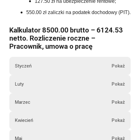
127.50 zł na ubezpieczenie rentowe;
550.00 zł zaliczki na podatek dochodowy (PIT).
Kalkulator 8500.00 brutto – 6124.53
netto. Rozliczenie roczne –
Pracownik, umowa o pracę
Styczeń
M
Luty
8500.00
i
e
Marzec
s
8500.00
i
Kwiecień
ą
8500.00
6124.53
c
Maj