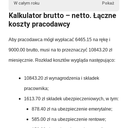
r
220.50
W całym roku
u
1932.85
9000.00
878.40
6465.15
Kalkulator brutto – netto. Łączne
698.95
t
220.50
koszty pracodawcy
t
1932.85
108000.00
878.40
6465.15
o
698.95
220.50
Aby pracodawca mógł wypłacać 6465.15 na rękę i
135.00
1932.85
878.40
6465.15
698.95
9000.00 brutto, musi na to przeznaczyć 10843.20 zł
220.50
135.00
1932.85
miesięcznie. Rozkład kosztów wygląda następująco:
P
878.40
77581.80
698.95
e
220.50
135.00
1932.85
602.00
n
10843.20 zł wynagrodzenia i składek
878.40
698.95
s
220.50
pracownika;
135.00
23194.20
j
602.00
878.40
698.95
1613.70 zł składek ubezpieczeniowych, w tym:
a
220.50
135.00
n
878.40 zł na ubezpieczenie emerytalne;
602.00
878.40
698.95
e
220.50
585.00 zł na ubezpieczenie rentowe;
135.00
t
602.00