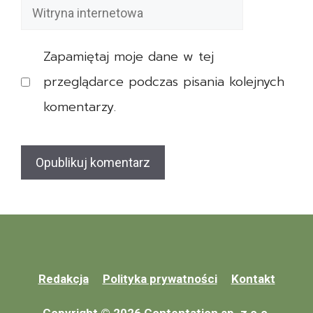
z
Witryna
a
p
internetowa
r
i
e
Zapamiętaj moje dane w tej
e
n
c
przeglądarce podczas pisania kolejnych
t
z
komentarzy.
o
e
w
n
e
i
a
e
m
Z
e
a
r
l
y
Redakcja
Polityka prywatności
Kontakt
i
t
c