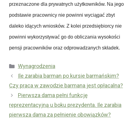
p
przeznaczone dla prywatnych użytkowników. Na jego
d
i
podstawie pracownicy nie powinni wyciągać zbyt
a
e
w
c
daleko idących wniosków. Z kolei przedsiębiorcy nie
c
z
powinni wykorzystywać go do obliczania wysokości
y
e
pensji pracowników oraz odprowadzanych składek.
n
i
Kategorie
Wynagrodzenia
a
U
Ile zarabia barman po kursie barmańskim?
c
b
Czy praca w zawodzie barmana jest opłacalna?
h
e
o
Pierwsza dama pełni funkcję
z
r
reprezentacyjną u boku prezydenta. Ile zarabia
p
o
i
pierwsza dama za pełnienie obowiązków?
b
e
o
c