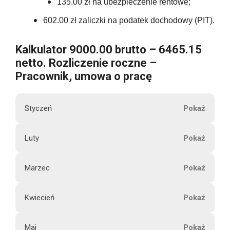
135.00 zł na ubezpieczenie rentowe;
602.00 zł zaliczki na podatek dochodowy (PIT).
Kalkulator 9000.00 brutto – 6465.15
netto. Rozliczenie roczne –
Pracownik, umowa o pracę
Styczeń
M
Luty
9000.00
i
e
Marzec
s
9000.00
i
Kwiecień
ą
9000.00
6465.15
c
Maj