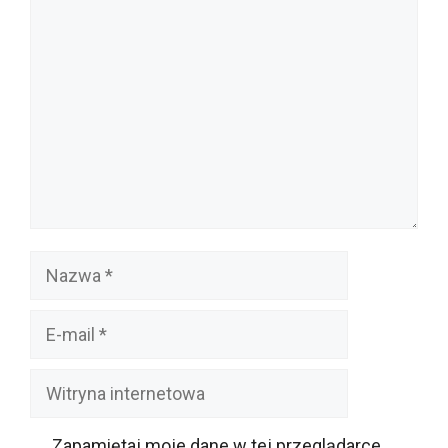
Komentarz
Nazwa
E-
mail
Witryna
internetowa
Zapamiętaj moje dane w tej przeglądarce