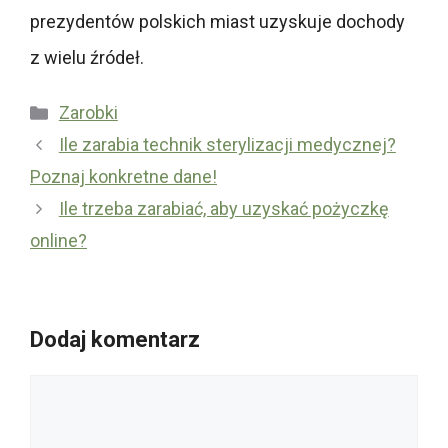
prezydentów polskich miast uzyskuje dochody
z wielu źródeł.
Kategorie
Zarobki
Ile zarabia technik sterylizacji medycznej?
Poznaj konkretne dane!
Ile trzeba zarabiać, aby uzyskać pożyczkę
online?
Dodaj komentarz
Komentarz