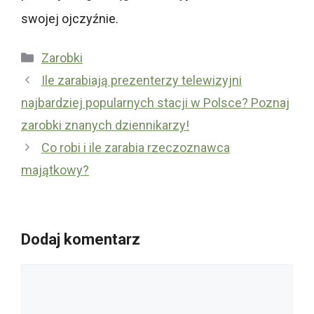
swojej ojczyźnie.
Kategorie
Zarobki
Ile zarabiają prezenterzy telewizyjni
najbardziej popularnych stacji w Polsce? Poznaj
zarobki znanych dziennikarzy!
Co robi i ile zarabia rzeczoznawca
majątkowy?
Dodaj komentarz
Komentarz