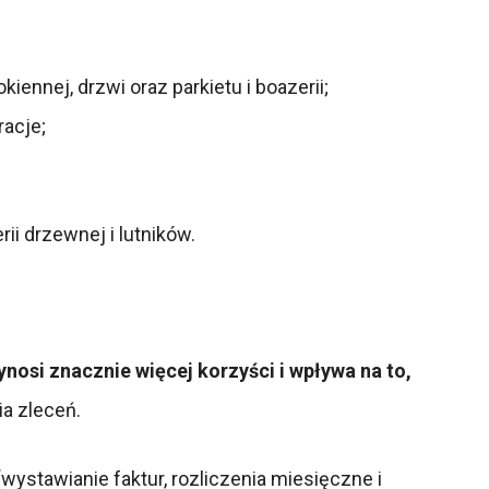
ennej, drzwi oraz parkietu i boazerii;
racje;
ii drzewnej i lutników.
nosi znacznie więcej korzyści i wpływa na to,
a zleceń.
ystawianie faktur, rozliczenia miesięczne i