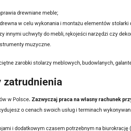
aprawia drewniane meble;
rewna w celu wykonania i montażu elementów stolarki oki
zy innymi uchwyty do mebli, rękojeści narzędzi czy deko
 instrumenty muzyczne.
iętne zarobki stolarzy meblowych, budowlanych, galanter
y zatrudnienia
dów w Polsce
. Zazwyczaj praca na własny rachunek przy
ydujesz o cenach swoich usług i terminach wykonywani
ojami i dodatkowym czasem potrzebnym na biurokrację (w