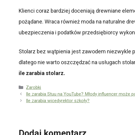
Klienci coraz bardziej doceniają drewniane el
pożądane. Wraca również moda na naturalne dre
ubezpieczenia i podatków przedsiębiorcy wykonu
Stolarz bez wątpienia jest zawodem niezwykle p
dlatego nie warto oszczędzać na usługach stolar
ile zarabia stolarz.
Kategorie
Zarobki
Ile zarabia Stuu na YouTube? Młody influencer może 
Ile zarabia wicedyrektor szkoły?
Dodaj komentarz