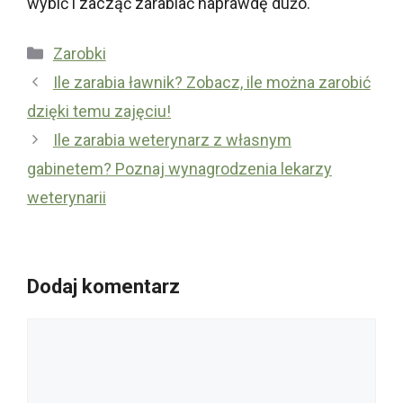
wybić i zacząć zarabiać naprawdę dużo.
Kategorie
Zarobki
Ile zarabia ławnik? Zobacz, ile można zarobić
dzięki temu zajęciu!
Ile zarabia weterynarz z własnym
gabinetem? Poznaj wynagrodzenia lekarzy
weterynarii
Dodaj komentarz
Komentarz