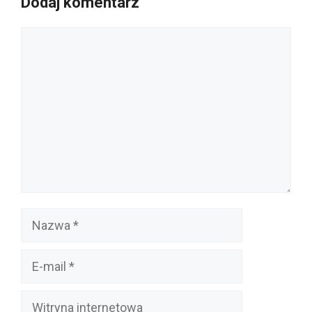
Dodaj komentarz
Komentarz
Nazwa
E-
mail
Witryna