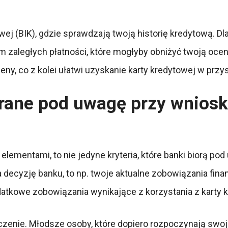
wej (BIK), gdzie sprawdzają twoją historię kredytową. 
am zaległych płatności, które mogłyby obniżyć twoją oce
y, co z kolei ułatwi uzyskanie karty kredytowej w przys
brane pod uwagę przy wnios
elementami, to nie jedyne kryteria, które banki biorą po
 decyzję banku, to np. twoje aktualne zobowiązania finan
odatkowe zobowiązania wynikające z korzystania z karty 
zenie. Młodsze osoby, które dopiero rozpoczynają swo