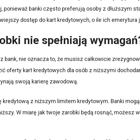
j, ponieważ banki często preferują osoby z dłuższym s
iejszy dostęp do kart kredytowych, o ile ich emerytura
arobki nie spełniają wymagań
ez bank, nie oznacza to, że musisz całkowicie zrezygnow
zić oferty kart kredytowych dla osób z niższymi dochoda
zynają swoją karierę zawodową.
tę kredytową z niższym limitem kredytowym. Banki mogą
e niższy. W miarę jak twoje zarobki będą rosnąć, możesz