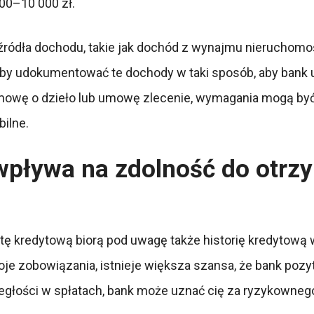
00–10 000 zł.
ródła dochodu, takie jak dochód z wynajmu nieruchomośc
, aby udokumentować te dochody w taki sposób, aby bank u
umowę o dzieło lub umowę zlecenie, wymagania mogą być 
bilne.
wpływa na zdolność do otrz
tę kredytową biorą pod uwagę także historię kredytową w
oje zobowiązania, istnieje większa szansa, że bank pozyt
zaległości w spłatach, bank może uznać cię za ryzykowne