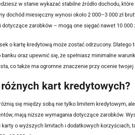
ędziesz w stanie wykazać stabilne źródło dochodu, któr
ny dochód miesięczny wynosi około 2 000–3 000 zł brutt
gi dotyczące zarobków – mogą one sięgać nawet 10 000 
sek o kartę kredytową może zostać odrzucony. Dlatego t
o banku oraz upewnić się, że spełniasz minimalne waru
zysta, co także ma ogromne znaczenie przy ocenie twojej
 różnych kart kredytowych?
 różnią się między sobą nie tylko limitem kredytowym, a
lientów, mają niższe wymagania dotyczące zarobków. W
i karty o wyższych limitach i dodatkowych korzyściach, t