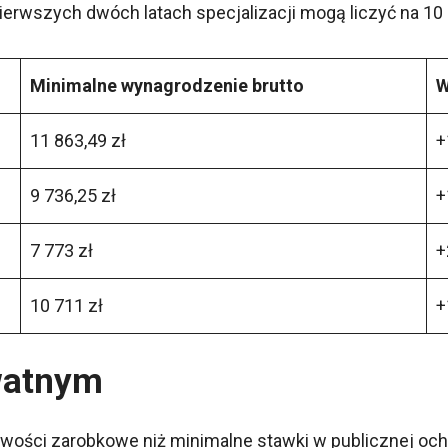
erwszych dwóch latach specjalizacji mogą liczyć na 10 71
Minimalne wynagrodzenie brutto
W
11 863,49 zł
+
9 736,25 zł
+
7 773 zł
+
10 711 zł
+
watnym
iwości zarobkowe niż minimalne stawki w publicznej och