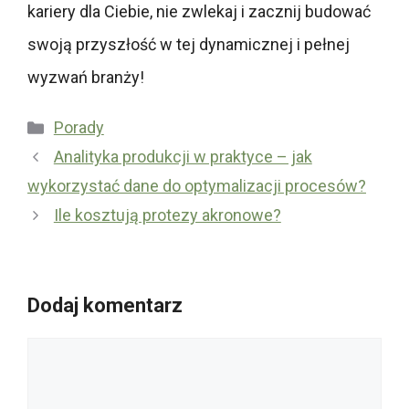
kariery dla Ciebie, nie zwlekaj i zacznij budować
swoją przyszłość w tej dynamicznej i pełnej
wyzwań branży!
Kategorie
Porady
Analityka produkcji w praktyce – jak
wykorzystać dane do optymalizacji procesów?
Ile kosztują protezy akronowe?
Dodaj komentarz
Komentarz