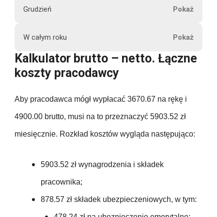
380.54
e
Grudzień
1052.33
b
4900.00
478.24
3670.67
380.54
r
120.05
W całym roku
u
1052.33
4900.00
478.24
3670.67
Kalkulator brutto – netto. Łączne
380.54
t
120.05
koszty pracodawcy
t
1052.33
58800.00
478.24
3670.67
o
380.54
120.05
Aby pracodawca mógł wypłacać 3670.67 na rękę i
73.50
1052.33
478.24
3670.67
380.54
4900.00 brutto, musi na to przeznaczyć 5903.52 zł
120.05
73.50
1052.33
miesięcznie. Rozkład kosztów wygląda następująco:
P
478.24
44048.04
380.54
e
120.05
73.50
1052.33
177.00
n
5903.52 zł wynagrodzenia i składek
478.24
380.54
s
120.05
pracownika;
73.50
12627.96
j
177.00
478.24
380.54
878.57 zł składek ubezpieczeniowych, w tym:
a
120.05
73.50
478.24 zł na ubezpieczenie emerytalne;