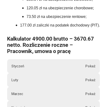
120.05 zł na ubezpieczenie chorobowe;
73.50 zł na ubezpieczenie rentowe;
177.00 zł zaliczki na podatek dochodowy (PIT).
Kalkulator 4900.00 brutto – 3670.67
netto. Rozliczenie roczne –
Pracownik, umowa o pracę
Styczeń
M
Luty
4900.00
i
e
Marzec
s
4900.00
i