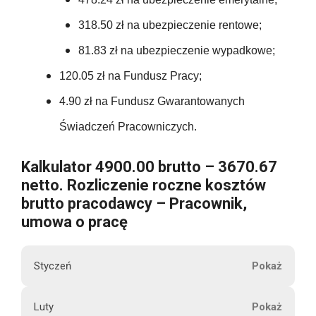
n
177.00
478.24
380.54
e
120.05
318.50 zł na ubezpieczenie rentowe;
73.50
t
177.00
5738.88
81.83 zł na ubezpieczenie wypadkowe;
380.54
t
120.05
73.50
120.05 zł na Fundusz Pracy;
o
177.00
380.54
4.90 zł na Fundusz Gwarantowanych
120.05
73.50
177.00
Świadczeń Pracowniczych.
4566.48
120.05
U
73.50
Kalkulator 4900.00 brutto – 3670.67
177.00
b
netto. Rozliczenie roczne kosztów
120.05
e
73.50
brutto pracodawcy – Pracownik,
177.00
z
umowa o pracę
p
1440.60
73.50
177.00
i
Styczeń
e
73.50
c
177.00
M
Luty
z