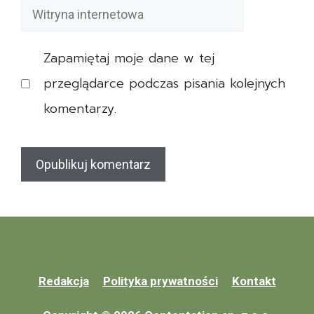
e
Witryna
b
n
e
internetowa
i
z
Zapamiętaj moje dane w tej
a
p
r
przeglądarce podczas pisania kolejnych
i
e
e
komentarzy.
n
c
t
z
o
e
w
n
e
i
a
e
m
Z
Redakcja
Polityka prywatności
Kontakt
e
a
r
l