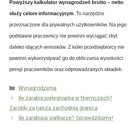
a
Powyższy kalkulator wynagrodzeń brutto – netto
e
c
z
służy celom informacyjnym
. To narzędzie
o
p
przeznaczone dla prywatnych użytkowników. Na jego
d
i
podstawie pracownicy nie powinni wyciągać zbyt
a
e
w
c
daleko idących wniosków. Z kolei przedsiębiorcy nie
c
z
powinni wykorzystywać go do obliczania wysokości
y
e
pensji pracowników oraz odprowadzanych składek.
n
i
Kategorie
Wynagrodzenia
a
U
Ile zarabia pielęgniarka w Niemczech?
c
b
Zarobki za naszą zachodnią granicą
h
e
o
Ile zarabiają siatkarze? Sprawdziliśmy!
z
r
p
o
i