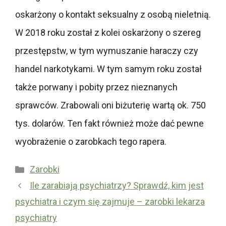
oskarżony o kontakt seksualny z osobą nieletnią.
W 2018 roku został z kolei oskarżony o szereg
przestępstw, w tym wymuszanie haraczy czy
handel narkotykami. W tym samym roku został
także porwany i pobity przez nieznanych
sprawców. Zrabowali oni biżuterię wartą ok. 750
tys. dolarów. Ten fakt również może dać pewne
wyobrażenie o zarobkach tego rapera.
Kategorie
Zarobki
Ile zarabiają psychiatrzy? Sprawdź, kim jest
psychiatra i czym się zajmuje – zarobki lekarza
psychiatry