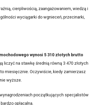
nią, cierpliwością, zaangażowaniem, wiedzą i
ólności wyciągarki do wgnieceń, przecinarki,
amochodowego wynosi 5 310 złotych brutto
ą liczyć na stawkę średnią równą 3 470 złotych
utto miesięcznie. Oczywiście, kiedy zamierzasz
tnie wyższe.
 w wynagrodzeniach początkujących specjalistów
ć bardzo opłacalna.