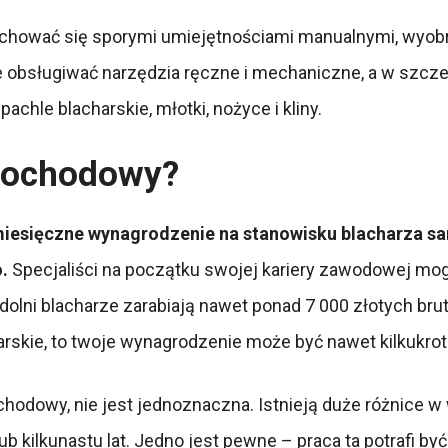
hować się sporymi umiejętnościami manualnymi, wyobraź
obsługiwać narzędzia ręczne i mechaniczne, a w szczeg
chle blacharskie, młotki, nożyce i kliny.
amochodowy?
miesięczne wynagrodzenie na stanowisku blacharza s
.
Specjaliści na początku swojej kariery zawodowej mog
zdolni blacharze zarabiają nawet ponad 7 000 złotych br
rskie, to twoje wynagrodzenie może być nawet kilkukro
ochodowy, nie jest jednoznaczna. Istnieją duże różnice
b kilkunastu lat. Jedno jest pewne – praca ta potrafi by