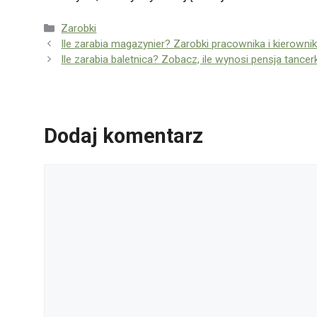
Kategorie
Zarobki
Ile zarabia magazynier? Zarobki pracownika i kierown
Ile zarabia baletnica? Zobacz, ile wynosi pensja tancerk
Dodaj komentarz
Komentarz