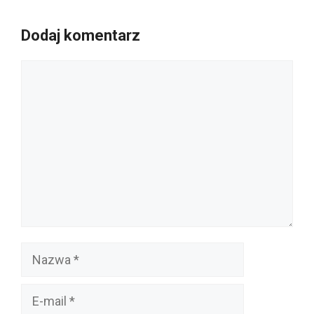
Dodaj komentarz
Komentarz
Nazwa
E-