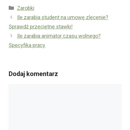
Kategorie
Zarobki
Ile zarabia student na umowę zlecenie?
Sprawdź przeciętne stawki!
Ile zarabia animator czasu wolnego?
Specyfika pracy
Dodaj komentarz
Komentarz