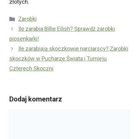
złotych.
Kategorie
Zarobki
Ile zarabia Billie Eilish? Sprawdź zarobki
piosenkarki!
Ile zarabiają skoczkowie narciarscy? Zarobki
skoczków w Pucharze Świata i Turnieju
Czterech Skoczni
Dodaj komentarz
Komentarz