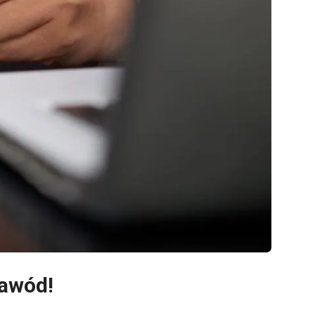
zawód!