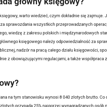
iada główny księgowy?
księgowy, warto wiedzieć, czym dokładnie się zajmuje. J
a za sprawozdania wszystkich przeprowadzanych operac
go, wiedzę z zakresu polskich i międzynarodowych sta
głównego księgowego należy odpowiedzialność za spraw
licznej, nadzór na pracą całego działu księgowości, spo
dnie z obowiązującymi regulacjami, a także współpraca 
ęgowy?
ana na tym stanowisku wynosi 8 040 złotych brutto. Co 
0 złotych przypada 25% najgorzej wynagradzanych osób na