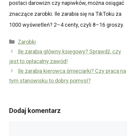
postaci darowizn czy napiwków, można osiągać
znaczące zarobki. Ile zarabia się na TikToku za
1000 wyświetleń? 2–4 centy, czyli 8–16 groszy.
Kategorie
Zarobki
Ile zarabia główny księgowy? Sprawdź, czy
jest to opłacalny zawód!
Ile zarabia kierowca śmieciarki? Czy praca na
tym stanowisku to dobry pomysł?
Dodaj komentarz
Komentarz