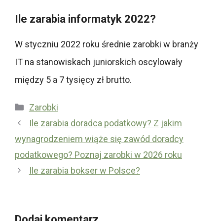
Ile zarabia informatyk 2022?
W styczniu 2022 roku średnie zarobki w branży
IT na stanowiskach juniorskich oscylowały
między 5 a 7 tysięcy zł brutto.
Kategorie
Zarobki
Ile zarabia doradca podatkowy? Z jakim
wynagrodzeniem wiąże się zawód doradcy
podatkowego? Poznaj zarobki w 2026 roku
Ile zarabia bokser w Polsce?
Dodaj komentarz