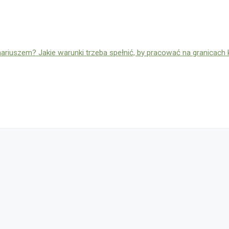
nariuszem? Jakie warunki trzeba spełnić, by pracować na granicach 