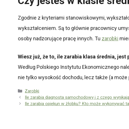
Czy jesteś w klasie śred
Zgodnie z kryteriami stanowiskowymi, wykształc
wykształceniem. Są to głównie pracownicy umy
osoby nadzorujące pracę innych. Tu
zarobki
mies
Wiesz już, że to, ile zarabia klasa średnia, je
Według Polskiego Instytutu Ekonomicznego należ
nie tylko wysokość dochodu, lecz także (a może
Kategorie
Zarobki
Ile zarabia diagnosta samochodowy i z czego wynikają
Ile zarabia opiekun w żłobku? Kto może wykonywać t