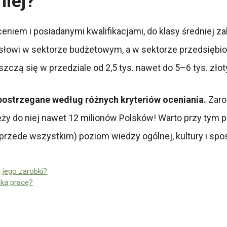
niej?
eniem i posiadanymi kwalifikacjami, do klasy średniej z
słowi w sektorze budżetowym, a w sektorze przedsiębio
zczą się w przedziale od 2,5 tys. nawet do 5–6 tys. złot
st postrzegane według różnych kryteriów oceniania.
Zaro
y do niej nawet 12 milionów Polsków! Warto przy tym pa
 przede wszystkim) poziom wiedzy ogólnej, kultury i sp
 jego zarobki?
aką pracę?