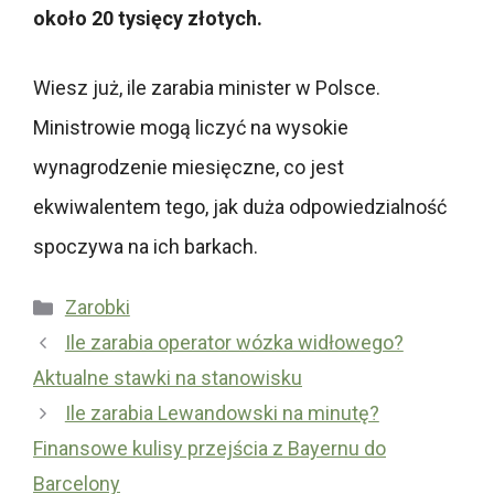
około 20 tysięcy złotych.
Wiesz już, ile zarabia minister w Polsce.
Ministrowie mogą liczyć na wysokie
wynagrodzenie miesięczne, co jest
ekwiwalentem tego, jak duża odpowiedzialność
spoczywa na ich barkach.
Kategorie
Zarobki
Ile zarabia operator wózka widłowego?
Aktualne stawki na stanowisku
Ile zarabia Lewandowski na minutę?
Finansowe kulisy przejścia z Bayernu do
Barcelony