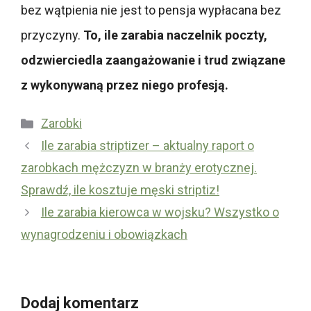
bez wątpienia nie jest to pensja wypłacana bez
przyczyny.
To, ile zarabia naczelnik poczty,
odzwierciedla zaangażowanie i trud związane
z wykonywaną przez niego profesją.
Kategorie
Zarobki
Ile zarabia striptizer – aktualny raport o
zarobkach mężczyzn w branży erotycznej.
Sprawdź, ile kosztuje męski striptiz!
Ile zarabia kierowca w wojsku? Wszystko o
wynagrodzeniu i obowiązkach
Dodaj komentarz