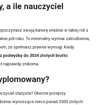
 a ile nauczyciel
poczynasz swoją karierę właśnie w takiej roli z
lnie pół roku. To minimalny wymiar zatrudnienia,
iem, że spełniasz prawne wymogi. Kiedy
sz podwyżkę do 3034 złotych brutto
est naprawdę znikoma.
 dyplomowany?
uczyciel stażysta? Obecne przepisy
dzenie wynoszące nieco ponad 3500 złotych