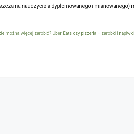
właszcza na nauczyciela dyplomowanego i mianowanego)
zie można więcej zarobić? Uber Eats czy pizzeria – zarobki i napiwki