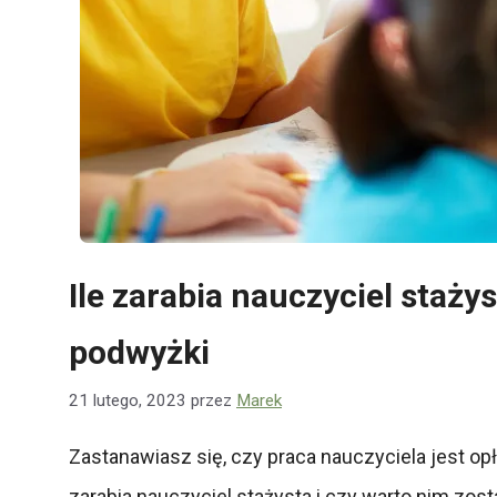
Ile zarabia nauczyciel staż
podwyżki
21 lutego, 2023
przez
Marek
Zastanawiasz się, czy praca nauczyciela jest o
zarabia nauczyciel stażysta i czy warto nim zost