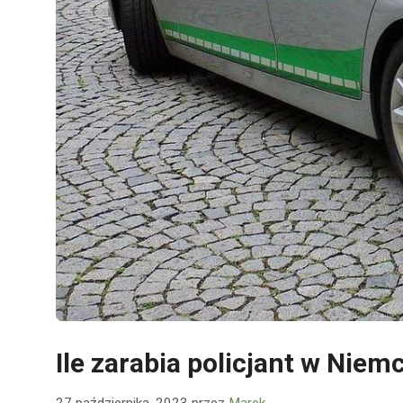
Ile zarabia policjant w Niem
27 października, 2023
przez
Marek