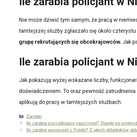
Ile zarabia policjant w 
Nie może dziwić tym samym, że pracą w niemiecki
tamtejszej służby zgłaszało się około czterystu 
grupę rekrutujących się obcokrajowców.
Jak po
Ile zarabia policjant w
Jak pokazują wyżej wskazane liczby, funkcjonar
doświadczeniem. To oraz pewność zatrudnienia sp
aplikują do pracy w tamtejszych służbach.
Kategorie
Zarobki
Ile zarabia początkujący nauczyciel? Stawki po podwy
Ile zarabia europoseł z Polski? Z jakich składników s