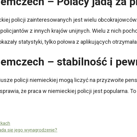
Niemczech – Polacy jadą za p
ej policji zainteresowanych jest wielu obcokrajowców. J
policjantów z innych krajów unijnych. Wielu z nich pocho
kazały statystyki, tylko połowa z aplikujących otrzymał
 Niemczech – stabilność i pe
iusze policji niemieckiej mogą liczyć na przyzwoite pen
rawia, że praca w niemieckiej policji jest popularna. To
żkach
kłada się jego wynagrodzenie?