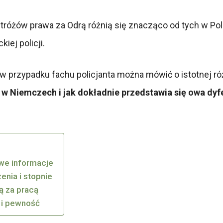
 stróżów prawa za Odrą różnią się znacząco od tych w Po
ej policji.
w przypadku fachu policjanta można mówić o istotnej r
nt w Niemczech i jak dokładnie przedstawia się owa dyf
owe informacje
enia i stopnie
ą za pracą
ć i pewność