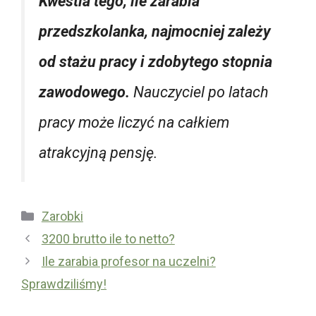
Kwestia tego, ile zarabia
przedszkolanka, najmocniej zależy
od stażu pracy i zdobytego stopnia
zawodowego.
Nauczyciel po latach
pracy może liczyć na całkiem
atrakcyjną pensję.
Kategorie
Zarobki
3200 brutto ile to netto?
Ile zarabia profesor na uczelni?
Sprawdziliśmy!