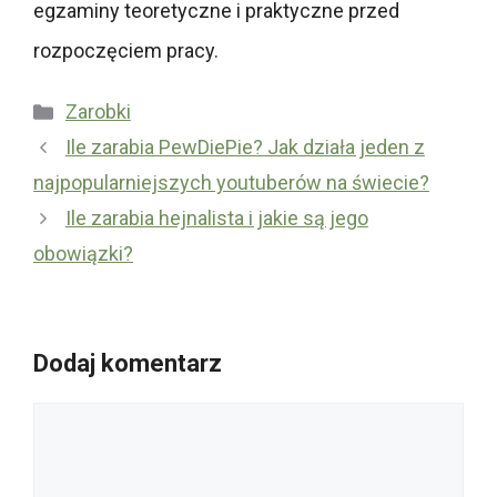
egzaminy teoretyczne i praktyczne przed
rozpoczęciem pracy.
Kategorie
Zarobki
Ile zarabia PewDiePie? Jak działa jeden z
najpopularniejszych youtuberów na świecie?
Ile zarabia hejnalista i jakie są jego
obowiązki?
Dodaj komentarz
Komentarz