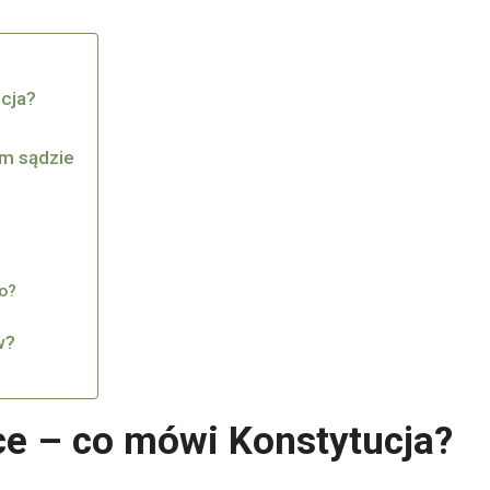
ucja?
ym sądzie
o?
w?
ce – co mówi Konstytucja?