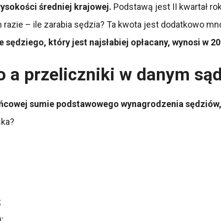
ysokości średniej krajowej.
Podstawą jest II kwartał ro
im razie – ile zarabia sędzia? Ta kwota jest dodatkowo 
ędziego, który jest najsłabiej opłacany, wynosi w 202
 a przeliczniki w danym sąd
ońcowej sumie podstawowego wynagrodzenia sędziów, 
ska?
;
;