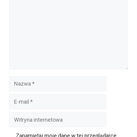
Komentarz
Nazwa
E-
mail
Witryna
internetowa
Zapamiętaj moje dane w tej przeglądarce