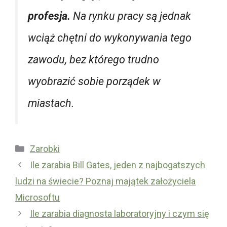
profesja.
Na rynku pracy są jednak
wciąż chętni do wykonywania tego
zawodu, bez którego trudno
wyobrazić sobie porządek w
miastach.
Kategorie
Zarobki
Ile zarabia Bill Gates, jeden z najbogatszych
ludzi na świecie? Poznaj majątek założyciela
Microsoftu
Ile zarabia diagnosta laboratoryjny i czym się