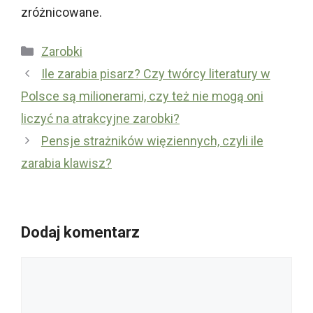
zróżnicowane.
Kategorie
Zarobki
Ile zarabia pisarz? Czy twórcy literatury w
Polsce są milionerami, czy też nie mogą oni
liczyć na atrakcyjne zarobki?
Pensje strażników więziennych, czyli ile
zarabia klawisz?
Dodaj komentarz
Komentarz