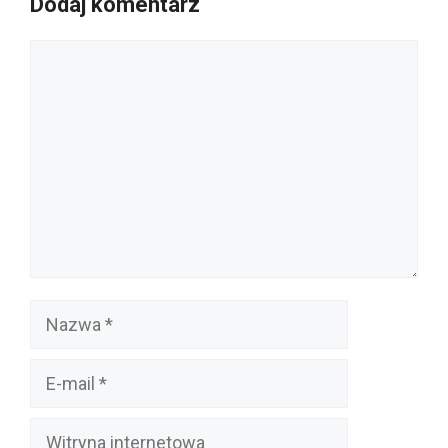
Dodaj komentarz
Komentarz
Nazwa
E-
mail
Witryna