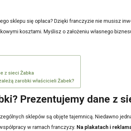
go sklepu się opłaca? Dzięki franczyzie nie musisz inw
owymi kosztami. Myślisz o założeniu własnego biznesu? J
e z sieci Żabka
zależą zarobki właścicieli Żabek?
abki? Prezentujemy dane z s
zególnych sklepów są objęte tajemnicą. Niedawno jedn
o współpracy w ramach franczyzy.
Na plakatach i reklama