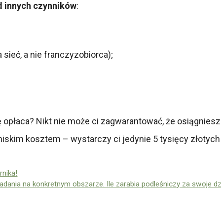
od innych czynników
:
ieć, a nie franczyzobiorca);
 opłaca? Nikt nie może ci zagwarantować, że osiągnies
skim kosztem – wystarczy ci jedynie 5 tysięcy złotych
rnika!
dania na konkretnym obszarze. Ile zarabia podleśniczy za swoje dzi