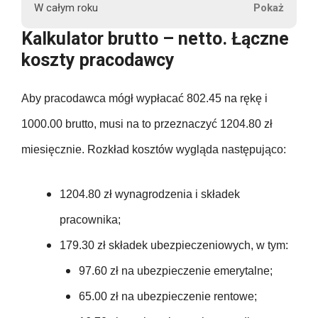
r
24.50
W całym roku
u
197.55
1000.00
97.60
802.45
Kalkulator brutto – netto. Łączne
60.45
t
24.50
koszty pracodawcy
t
197.55
12000.00
97.60
802.45
o
60.45
24.50
Aby pracodawca mógł wypłacać 802.45 na rękę i
15.00
197.55
97.60
802.45
60.45
1000.00 brutto, musi na to przeznaczyć 1204.80 zł
24.50
15.00
197.55
miesięcznie. Rozkład kosztów wygląda następująco:
P
97.60
9629.40
60.45
e
24.50
15.00
197.55
0.00
n
1204.80 zł wynagrodzenia i składek
97.60
60.45
s
24.50
pracownika;
15.00
2370.60
j
0.00
97.60
60.45
179.30 zł składek ubezpieczeniowych, w tym:
a
24.50
15.00
n
97.60 zł na ubezpieczenie emerytalne;
0.00
97.60
60.45
e
24.50
65.00 zł na ubezpieczenie rentowe;
15.00
t
0.00