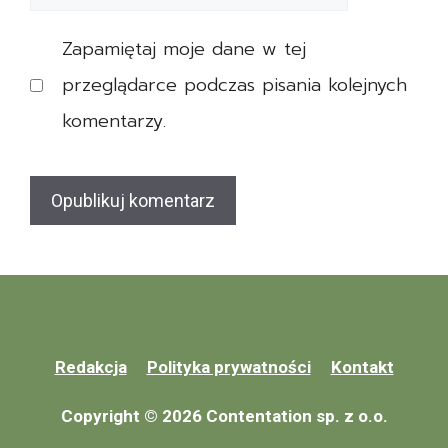
z
internetowa
a
p
Zapamiętaj moje dane w tej
r
i
e
przeglądarce podczas pisania kolejnych
e
n
c
komentarzy.
t
z
o
e
w
n
e
i
a
e
m
Z
e
a
r
Redakcja
Polityka prywatności
Kontakt
l
y
i
Copyright © 2026 Contentation sp. z o.o.
t
c