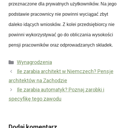
p
przeznaczone dla prywatnych użytkowników. Na jego
d
i
podstawie pracownicy nie powinni wyciągać zbyt
a
e
w
c
daleko idących wniosków. Z kolei przedsiębiorcy nie
c
z
powinni wykorzystywać go do obliczania wysokości
y
e
pensji pracowników oraz odprowadzanych składek.
n
i
Kategorie
Wynagrodzenia
a
U
Ile zarabia architekt w Niemczech? Pensje
c
b
architektów na Zachodzie
h
e
o
Ile zarabia automatyk? Poznaj zarobki i
z
r
specyfikę tego zawodu
p
o
i
b
e
o
c
Dodaj komentarz