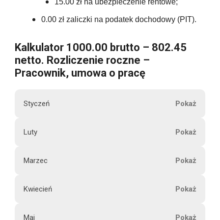
15.00 zł na ubezpieczenie rentowe;
0.00 zł zaliczki na podatek dochodowy (PIT).
Kalkulator 1000.00 brutto – 802.45
netto. Rozliczenie roczne –
Pracownik, umowa o pracę
Styczeń
M
Luty
1000.00
i
e
Marzec
s
1000.00
i
Kwiecień
ą
1000.00
802.45
c
Maj