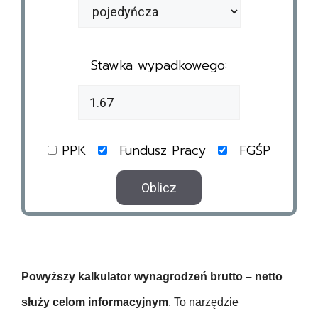
24.50
z
t
200.40
d
y
1.00
r
p
Stawka wypadkowego:
o
o
1.00
w
s
o
t
294.00
t
r
PPK
Fundusz Pracy
FGŚP
n
o
e
n
Oblicz
12.00
i
e
p
U
r
b
a
Powyższy kalkulator wynagrodzeń brutto – netto
e
c
z
służy celom informacyjnym
. To narzędzie
o