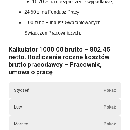
1171.20
16.70 zł na ubezpieczenie wypadkowe;
60.45
t
24.50
15.00
24.50 zł na Fundusz Pracy;
o
0.00
60.45
1.00 zł na Fundusz Gwarantowanych
24.50
15.00
0.00
Świadczeń Pracowniczych.
725.40
24.50
U
15.00
Kalkulator 1000.00 brutto – 802.45
0.00
b
netto. Rozliczenie roczne kosztów
24.50
e
15.00
brutto pracodawcy – Pracownik,
0.00
z
umowa o pracę
p
294.00
15.00
0.00
i
Styczeń
e
15.00
c
0.00
M
Luty
z
180.00
1000.00
i
e
0.00
e
n
Marzec
s