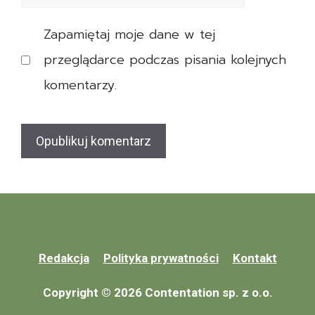
z
internetowa
a
p
Zapamiętaj moje dane w tej
r
i
e
przeglądarce podczas pisania kolejnych
e
n
c
komentarzy.
t
z
o
e
w
n
e
i
a
e
m
Z
e
a
r
Redakcja
Polityka prywatności
Kontakt
l
y
i
Copyright © 2026 Contentation sp. z o.o.
t
c