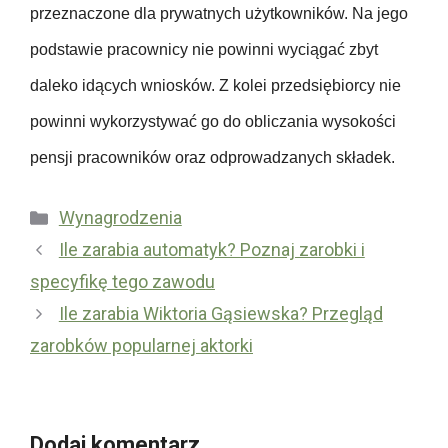
p
przeznaczone dla prywatnych użytkowników. Na jego
d
i
podstawie pracownicy nie powinni wyciągać zbyt
a
e
w
c
daleko idących wniosków. Z kolei przedsiębiorcy nie
c
z
powinni wykorzystywać go do obliczania wysokości
y
e
pensji pracowników oraz odprowadzanych składek.
n
i
Kategorie
Wynagrodzenia
a
U
Ile zarabia automatyk? Poznaj zarobki i
c
b
specyfikę tego zawodu
h
e
o
Ile zarabia Wiktoria Gąsiewska? Przegląd
z
r
zarobków popularnej aktorki
p
o
i
b
e
o
c
Dodaj komentarz