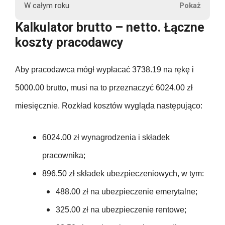
r
122.50
W całym roku
u
1073.81
5000.00
488.00
3738.19
Kalkulator brutto – netto. Łączne
388.31
t
122.50
koszty pracodawcy
t
1073.81
60000.00
488.00
3738.19
o
388.31
122.50
Aby pracodawca mógł wypłacać 3738.19 na rękę i
75.00
1073.81
488.00
3738.19
388.31
5000.00 brutto, musi na to przeznaczyć 6024.00 zł
122.50
75.00
1073.81
miesięcznie. Rozkład kosztów wygląda następująco:
P
488.00
44858.28
388.31
e
122.50
75.00
1073.81
188.00
n
6024.00 zł wynagrodzenia i składek
488.00
388.31
s
122.50
pracownika;
75.00
12885.72
j
188.00
488.00
388.31
896.50 zł składek ubezpieczeniowych, w tym:
a
122.50
75.00
n
488.00 zł na ubezpieczenie emerytalne;
188.00
488.00
388.31
e
122.50
325.00 zł na ubezpieczenie rentowe;
75.00
t
188.00