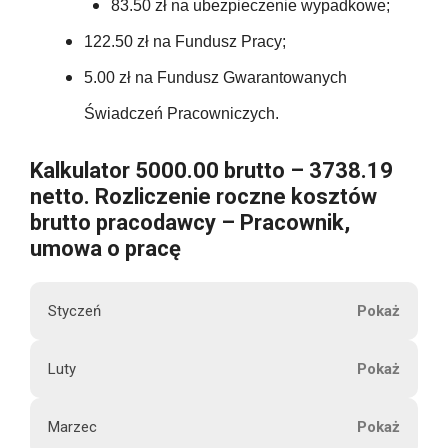
5856.00
83.50 zł na ubezpieczenie wypadkowe;
388.31
t
122.50
75.00
122.50 zł na Fundusz Pracy;
o
188.00
388.31
5.00 zł na Fundusz Gwarantowanych
122.50
75.00
188.00
Świadczeń Pracowniczych.
4659.72
122.50
U
75.00
Kalkulator 5000.00 brutto – 3738.19
188.00
b
netto. Rozliczenie roczne kosztów
122.50
e
75.00
brutto pracodawcy – Pracownik,
188.00
z
umowa o pracę
p
1470.00
75.00
188.00
i
Styczeń
e
75.00
c
188.00
M
Luty
z
900.00
5000.00
i
e
188.00
e
n
Marzec
s