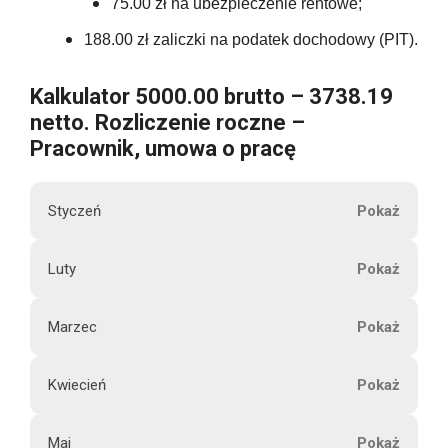
75.00 zł na ubezpieczenie rentowe;
188.00 zł zaliczki na podatek dochodowy (PIT).
Kalkulator 5000.00 brutto – 3738.19
netto. Rozliczenie roczne –
Pracownik, umowa o pracę
Styczeń
M
Luty
5000.00
i
e
Marzec
s
5000.00
i
Kwiecień
ą
5000.00
3738.19
c
Maj