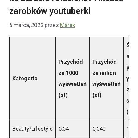
zarobków youtuberki
6 marca, 2023
przez
Marek
Śred
mies
Przychód
Przychód
prz
za 1000
za milion
Kategoria
yout
wyświetleń
wyświetleń
z 40
(zł)
(zł)
subs
(zł)
Beauty/Lifestyle
5,54
5,540
13 1