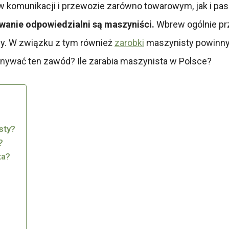
 w komunikacji i przewozie zarówno towarowym, jak i pa
owanie odpowiedzialni są maszyniści.
Wbrew ogólnie prz
y. W związku z tym również
zarobki
maszynisty powinny 
onywać ten zawód? Ile zarabia maszynista w Polsce?
sty?
?
ta?