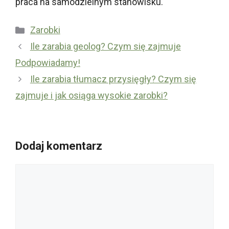
praca na samodzielnym stanowisku.
Kategorie
Zarobki
Ile zarabia geolog? Czym się zajmuje
Podpowiadamy!
Ile zarabia tłumacz przysięgły? Czym się
zajmuje i jak osiąga wysokie zarobki?
Dodaj komentarz
Komentarz