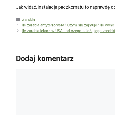
Jak widać, instalacja paczkomatu to naprawdę do
Kategorie
Zarobki
Ile zarabia antyterrorysta? Czym się zajmuje? Ile wyno
Ile zarabia lekarz w USA i od czego zależą jego zarobk
Dodaj komentarz
Komentarz