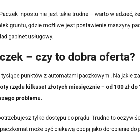
czek Inpostu nie jest takie trudne – warto wiedzieć, ż
k gruntu, gdzie możliwe jest postawienie maszyny paczko
ład gabinet usługowy.
zek – czy to dobra oferta?
 tysiące punktów z automatami paczkowymi. Na jakie zar
oty rzędu kilkuset złotych miesięcznie – od 100 zł do 
kszego problemu.
trzebujesz tylko dostępu do prądu. Trudno to oczywiści
 paczkomat może być ciekawą opcją jako dorobienie do p