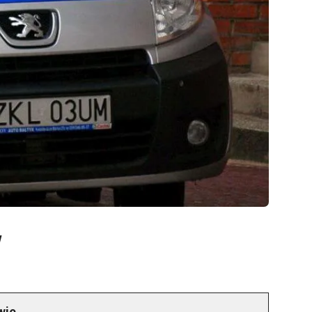
w
wie