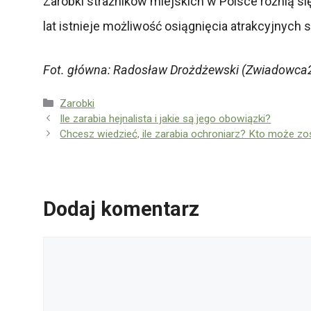
Zarobki strażników miejskich w Polsce różnią si
lat istnieje możliwość osiągnięcia atrakcyjnych
Fot. główna: Radosław Drożdżewski (Zwiadowca21
Kategorie
Zarobki
Ile zarabia hejnalista i jakie są jego obowiązki?
Chcesz wiedzieć, ile zarabia ochroniarz? Kto może z
Dodaj komentarz
Komentarz