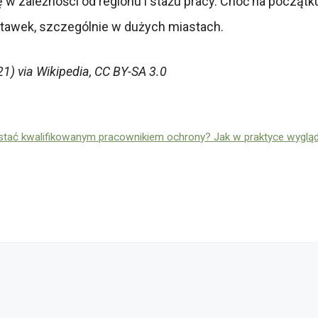
ę w zależności od regionu i stażu pracy. Choć na począt
 stawek, szczególnie w dużych miastach.
) via Wikipedia, CC BY-SA 3.0
ostać kwalifikowanym pracownikiem ochrony? Jak w praktyce wyglą