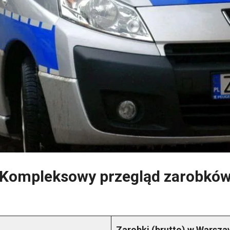
i? Kompleksowy przegląd zarobkó
Zarobki (brutto) w Warsza