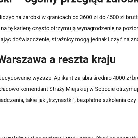
iczyć na zarobki w granicach od 3600 zł do 4500 zł bru
ę na tę karierę często otrzymują wynagrodzenie na poziom
ywając doświadczenie, strażnicy mogą jednak liczyć na z
Warszawa a reszta kraju
cydowanie wyższe. Aplikant zarabia średnio 4000 zł bru
ykładowo komendant Straży Miejskiej w Sopocie otrzymuj
dczenia, takie jak „trzynastki”, bezpłatne szkolenia cz