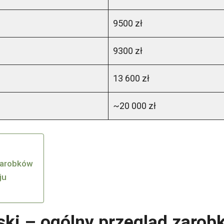
9500 zł
9300 zł
13 600 zł
~20 000 zł
 zarobków
ju
jski – ogólny przegląd zaro