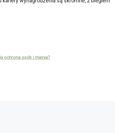
ku kariery wynagrodzenia są skromne, z biegiem
da ochrona osób i mienia?