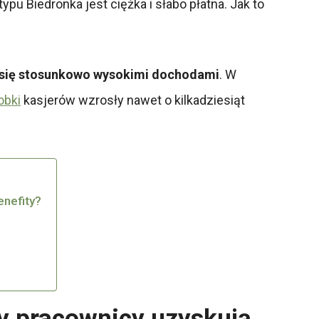
u Biedronka jest ciężka i słabo płatna. Jak to
ą się stosunkowo wysokimi dochodami
. W
obki
kasjerów wzrosły nawet o kilkadziesiąt
enefity?
y pracownicy uzyskują