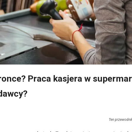
dronce? Praca kasjera w supermark
edawcy?
Ten przewodnik