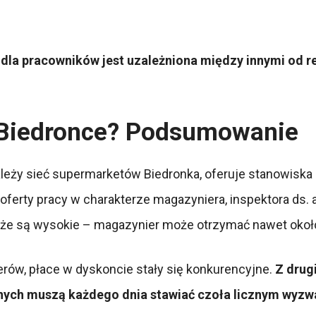
la pracowników jest uzależniona między innymi od re
 w Biedronce? Podsumowanie
należy sieć supermarketów Biedronka, oferuje stanowiska
 oferty pracy w charakterze magazyniera, inspektora ds
kże są wysokie – magazynier może otrzymać nawet około 
erów, płace w dyskoncie stały się konkurencyjne.
Z drug
nych muszą każdego dnia stawiać czoła licznym wyzwa