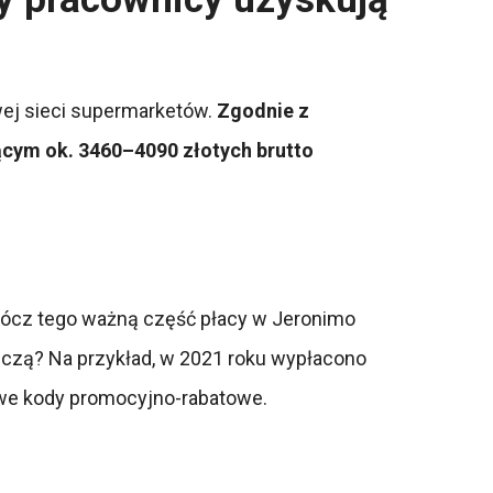
owej sieci supermarketów.
Zgodnie z
ącym ok. 3460–4090 złotych brutto
prócz tego ważną część płacy w Jeronimo
niczą? Na przykład, w 2021 roku wypłacono
owe kody promocyjno-rabatowe.